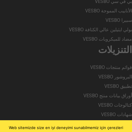
بي في سي VESBO
الأنابيب المموجة VESBO
سبيرا VESBO
بولي ايثيلين عالي الكثافة VESBO
مضاد للميكروبات VESBO
التنزيلات
قوائم منتجات VESBO
البروشور VESBO
تطبيق VESBO
أوراق بيانات منتج VESBO
كتالوجات VESBO
شهادات VESBO
(نمذجة معلومات البناء) VESBO BIM
Web sitemizde size en iyi deneyimi sunabilmemiz için çerezleri