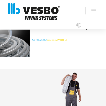
ألبيكس VESBO