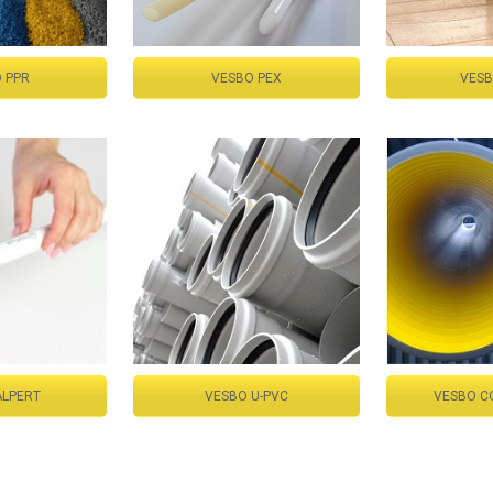
 PPR
VESBO PEX
VESB
ALPERT
VESBO U-PVC
VESBO C