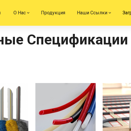
я
О Нас
Продукция
Наши Ссылки
Заг
ные Спецификации