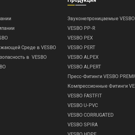
ании
Звуконепроницаемые VESBO
мпании
VESBO PP-R
ESBO
VESBO PEX
ружающей Среде в VESBO
VESBO PERT
зопасность в VESBO
VESBO ALPEX
SBO
VESBO ALPERT
Пресс-Фитинги VESBO PREM
Компрессионные Фитинги V
VESBO FASTFIT
VESBO U-PVC
VESBO CORRUGATED
VESBO SPIRA
VESBO HDPE