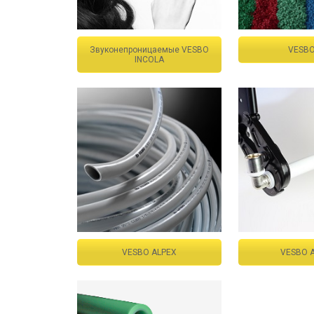
Звуконепроницаемые VESBO
VESBO
INCOLA
VESBO ALPEX
VESBO 