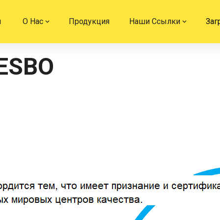
я
О Нас
Продукция
Наши Ссылки
Заг
ESBO