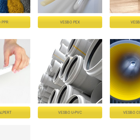
 PPR
VESBO PEX
VESB
ALPERT
VESBO U-PVC
VESBO C