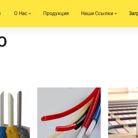
я
О Нас
Продукция
Наши Ссылки
Заг
O