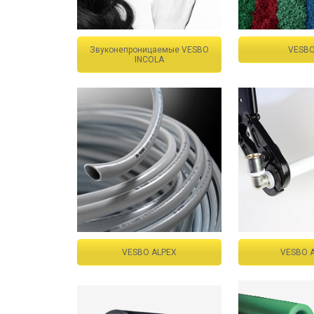
Звуконепроницаемые VESBO
VESBO
INCOLA
VESBO ALPEX
VESBO 