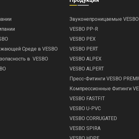
ании
Звуконепроницаемые VESBO
мпании
VESBO PP-R
ESBO
VESBO PEX
ружающей Среде в VESBO
VESBO PERT
зопасность в VESBO
VESBO ALPEX
SBO
VESBO ALPERT
Пресс-Фитинги VESBO PREM
Компрессионные Фитинги V
VESBO FASTFIT
VESBO U-PVC
VESBO CORRUGATED
VESBO SPIRA
VESBO HDPE