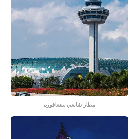
مطار شانغي سنغافورة