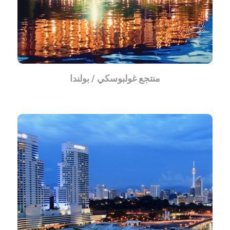
منتجع غولبوسكي / بولندا