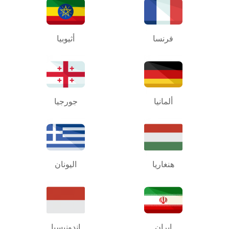
فرنسا
أثيوبيا
ألمانيا
جورجيا
هنغاريا
اليونان
إيران
إندونيسيا