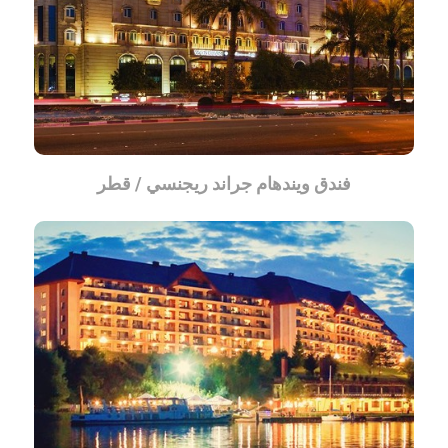
فندق ويندهام جراند ريجنسي / قطر