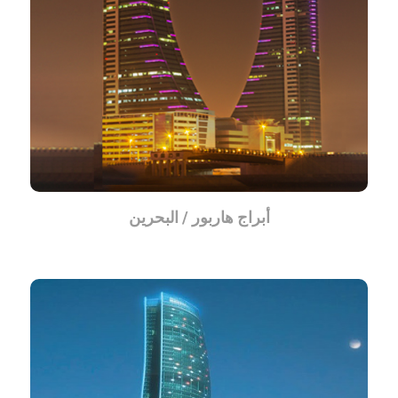
أبراج هاربور / البحرين