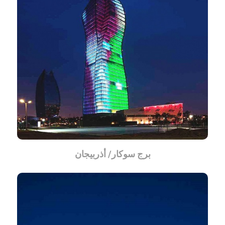
برج سوكار/ أذربيجان