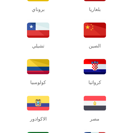
بلغاريا
بروناي
الصين
تشيلي
كرواتيا
كولومبيا
مصر
الاكوادور