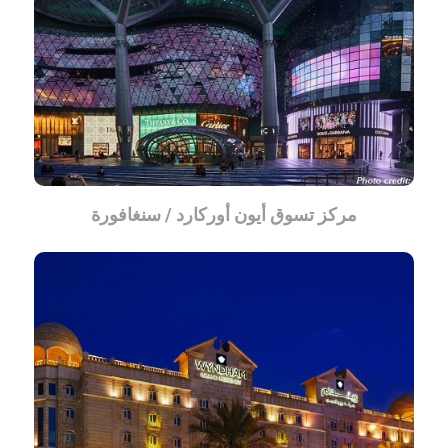
مركز تسوق أيون أوركارد / سنغافورة