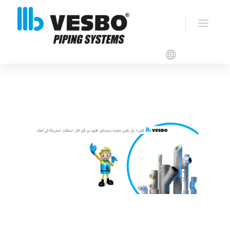
شهادات VESBO