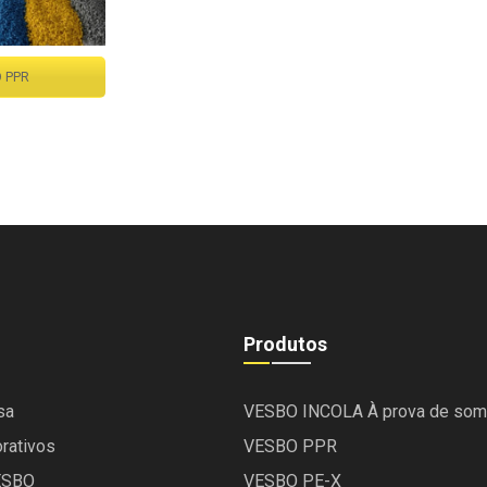
 PPR
Produtos
sa
VESBO INCOLA À prova de som
orativos
VESBO PPR
ESBO
VESBO PE-X