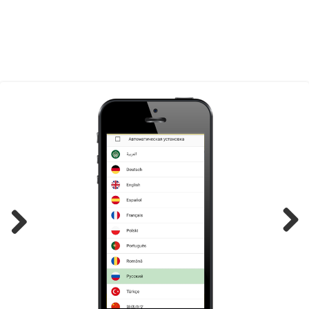
Previ
Next
ous