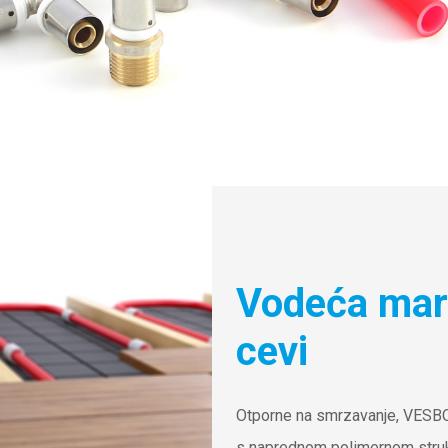
Vodeća mar
cevi
Otporne na smrzavanje, VESBO
s naprednom polimernom strukt