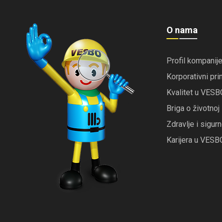
O nama
Profil kompanij
Korporativni pri
Kvalitet u VESB
Briga o životno
Zdravlje i sigu
Karijera u VESB