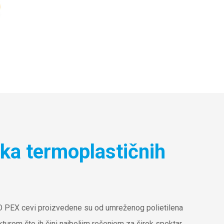
ka termoplastičnih
 PEX cevi proizvedene su od umreženog polietilena
urom što ih čini najboljim rešenjem za širok spektar