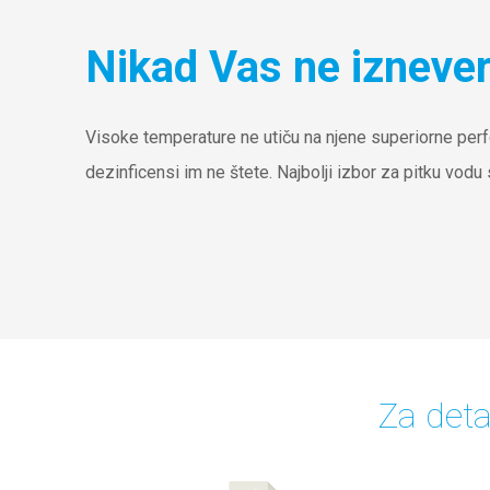
Nikad Vas ne iznever
Visoke temperature ne utiču na njene superiorne perf
dezinficensi im ne štete. Najbolji izbor za pitku vod
Za deta