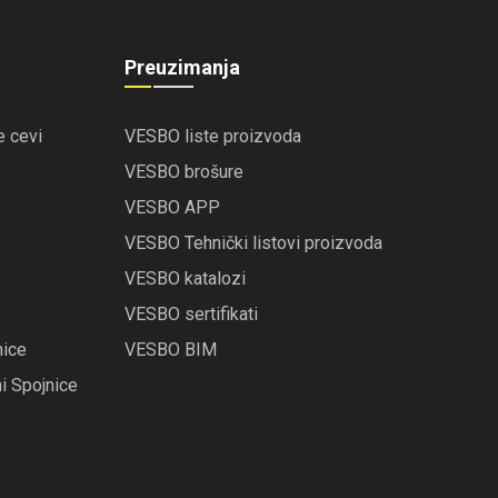
Preuzimanja
 cevi
VESBO liste proizvoda
VESBO brošure
VESBO APP
VESBO Tehnički listovi proizvoda
VESBO katalozi
VESBO sertifikati
ice
VESBO BIM
 Spojnice