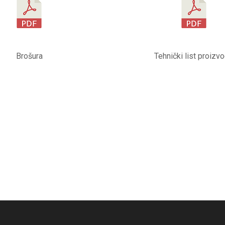
Brošura
Tehnički list proizv