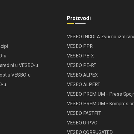
Proizvodi
e
VESBO INCOLA Zvučno izolirane
ncipi
VESBO PPR
O-u
VESBO PE-X
j sredini u VESBO-u
VESBO PE-RT
rnost u VESBO-u
VESBO ALPEX
O-u
VESBO ALPERT
VESBO PREMIUM - Press Spojn
VESBO PREMIUM - Kompresioni
VESBO FASTFIT
VESBO U-PVC
VESBO CORRUGATED