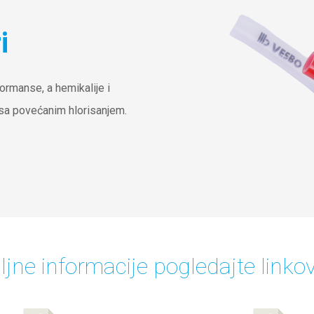
i
ormanse, a hemikalije i
u sa povećanim hlorisanjem.
ljne informacije pogledajte linko