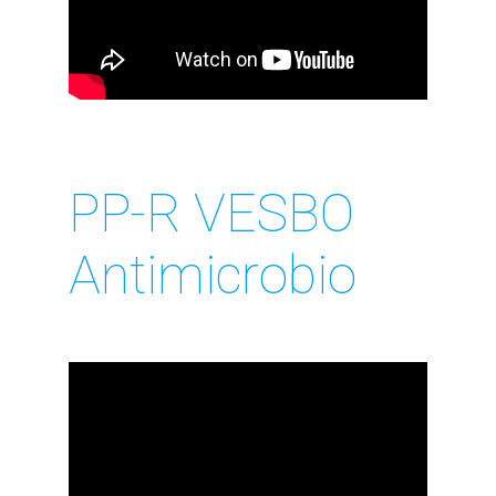
PP-R VESBO
Antimicrobio