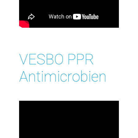
VESBO PPR
Antimicrobien