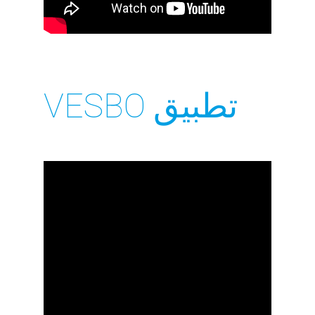
تطبيق VESBO