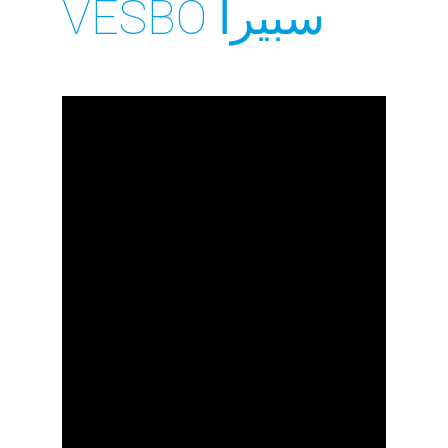
سبيرا VESBO