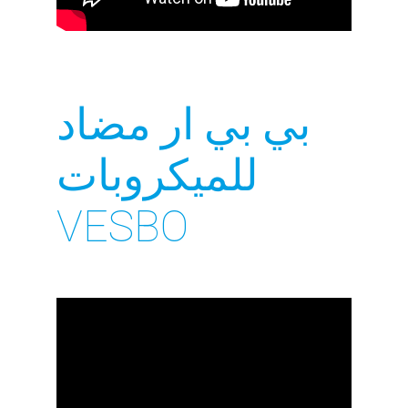
بي بي ار مضاد
للميكروبات
VESBO