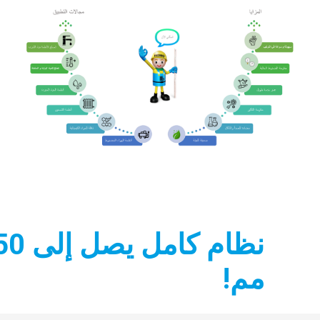
نظام كامل ي
مم!