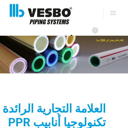
بي بي – أر VESBO
العلامة التجارية الرائدة
تكنولوجيا أنابيب PPR